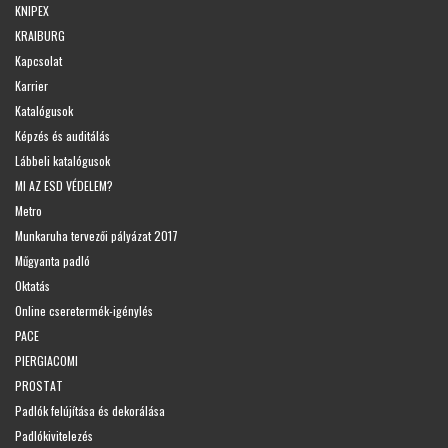
KNIPEX
KRAIBURG
Kapcsolat
Karrier
Katalógusok
Képzés és auditálás
Lábbeli katalógusok
MI AZ ESD VÉDELEM?
Metro
Munkaruha tervezői pályázat 2017
Műgyanta padló
Oktatás
Online cseretermék-igénylés
PACE
PIERGIACOMI
PROSTAT
Padlók felújítása és dekorálása
Padlókivitelezés