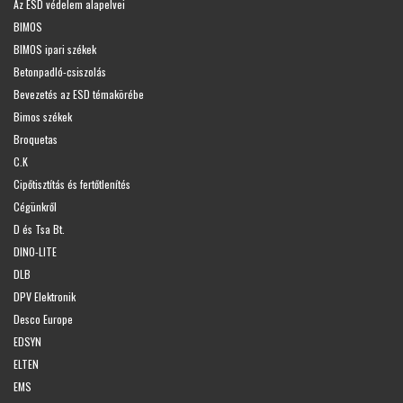
Az ESD védelem alapelvei
BIMOS
BIMOS ipari székek
Betonpadló-csiszolás
Bevezetés az ESD témakörébe
Bimos székek
Broquetas
C.K
Cipőtisztítás és fertőtlenítés
Cégünkről
D és Tsa Bt.
DINO-LITE
DLB
DPV Elektronik
Desco Europe
EDSYN
ELTEN
EMS