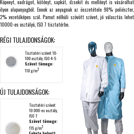
Köpenyt, nadrágot, kötényt, sapkát, dzsekit és mellényt is vásárolhat
ilyen alapanyagból. Ennek az anyagnak az összetétele 98% poliészter,
2% vezetőképes szál. Pamut nélküli szövött szövet, jó választás lehet
10000-es osztályú, ISO 7 tisztatérbe.
RÉGI TULAJDONSÁGOK:
Tisztatéri szövet 10-
100 osztály, ISO 4-5
Szövet tömege:
2
110 g/m
ÚJ TULAJDONSÁGOK:
Tisztatéri szövet
10 000-es osztály,
ISO 7
Szövet tömege:
2
115 g/m
Fekete helyett