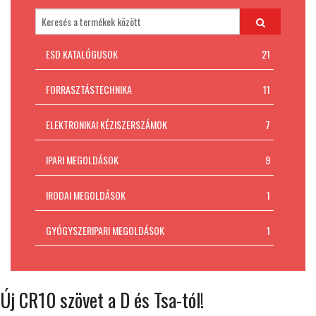
Padlókivitelezés
MI AZ ESD VÉDELEM?
ESD KATALÓGUSOK
21
Kapcsolat
FORRASZTÁSTECHNIKA
11
ELEKTRONIKAI KÉZISZERSZÁMOK
7
IPARI MEGOLDÁSOK
9
IRODAI MEGOLDÁSOK
1
GYÓGYSZERIPARI MEGOLDÁSOK
1
Új CR10 szövet a D és Tsa-tól!