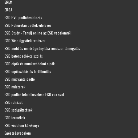
EREM
ERSA
ESD PVC padlókivitelezés
ESD Poliuretán padlókivitelezés
ESD Study - Tanulj online az ESD védelemről!
ESD Wise ügyviteli rendszer
ESD audit és minőségirányítási rendszer támogatás
ESD betonpadló-csiszolás
ESD cipők és munkavédelmi cipők
ESD cipőtisztítás és fertőtlenítés
ESD műgyanta padló
ESD műszerek
ESD padlók felületkezelése ESD vax-szal
ESD ruházat
ESD szolgáltatások
ESD termékek
ESD védelem kézikönyv
Egészségvédelem