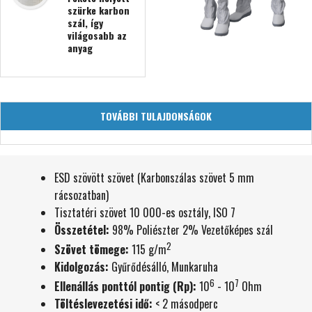
szürke karbon
szál, így
világosabb az
anyag
TOVÁBBI TULAJDONSÁGOK
ESD szövött szövet (Karbonszálas szövet 5 mm
rácsozatban)
Tisztatéri szövet 10 000-es osztály, ISO 7
Összetétel:
98% Poliészter 2% Vezetőképes szál
2
Szövet tömege:
115 g/m
Kidolgozás:
Gyűrődésálló, Munkaruha
6
7
Ellenállás ponttól pontig (Rp):
10
- 10
Ohm
Töltéslevezetési idő:
< 2 másodperc