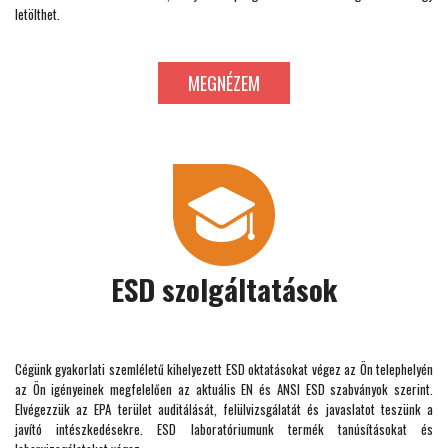
letölthet.
MEGNÉZEM
ESD szolgáltatások
Cégünk gyakorlati szemléletű kihelyezett ESD oktatásokat végez az Ön telephelyén
az Ön igényeinek megfelelően az aktuális EN és ANSI ESD szabványok szerint.
Elvégezzük az EPA terület auditálását, felülvizsgálatát és javaslatot teszünk a
javító intészkedésekre. ESD laboratóriumunk termék tanúsításokat és