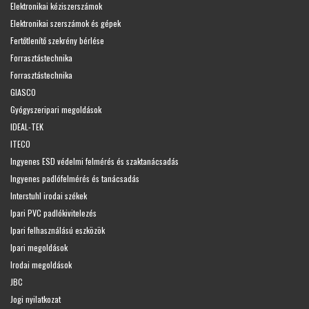
Elektronikai kéziszerszámok
Elektronikai szerszámok és gépek
Fertőtlenítő szekrény bérlése
Forrasztástechnika
Forrasztástechnika
GIASCO
Gyógyszeripari megoldások
IDEAL-TEK
ITECO
Ingyenes ESD védelmi felmérés és szaktanácsadás
Ingyenes padlófelmérés és tanácsadás
Interstuhl irodai székek
Ipari PVC padlókivitelezés
Ipari felhasználású eszközök
Ipari megoldások
Irodai megoldások
JBC
Jogi nyilatkozat