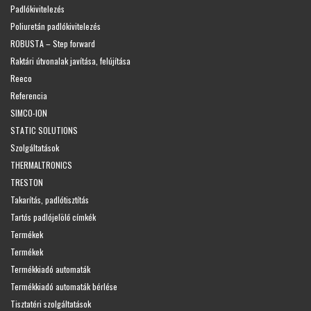
Padlókivitelezés
Poliuretán padlókivitelezés
ROBUSTA – Step forward
Raktári útvonalak javítása, felújítása
Reeco
Referencia
SIMCO-ION
STATIC SOLUTIONS
Szolgáltatások
THERMALTRONICS
TRESTON
Takarítás, padlótisztítás
Tartós padlójelölő címkék
Termékek
Termékek
Termékkiadó automaták
Termékkiadó automaták bérlése
Tisztatéri szolgáltatások