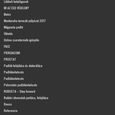
Lábbeli katalógusok
MI AZ ESD VÉDELEM?
Metro
Munkaruha tervezői pályázat 2017
Műgyanta padló
Oktatás
Online cseretermék-igénylés
PACE
PIERGIACOMI
PROSTAT
Padlók felújítása és dekorálása
Padlókivitelezés
Padlókivitelezés
Poliuretán padlókivitelezés
ROBUSTA – Step forward
Raktári útvonalak javítása, felújítása
Reeco
Referencia