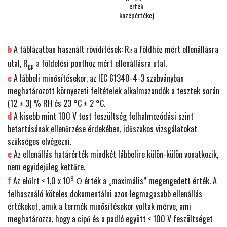
érték
középértéke)
b
A táblázatban használt rövidítések: R
a földhöz mért ellenállásra
g
utal, R
a földelési ponthoz mért ellenállásra utal.
gp
c
A lábbeli minősítésekor, az IEC 61340-4-3 szabványban
meghatározott környezeti feltételek alkalmazandók a tesztek során
(12 ± 3) % RH és 23 °C ± 2 °C.
d
A kisebb mint 100 V test feszültség felhalmozódási szint
betartásának ellenőrzése érdekében, időszakos vizsgálatokat
szükséges elvégezni.
e
Az ellenállás határérték mindkét lábbelire külön-külön vonatkozik,
nem egyidejűleg kettőre.
9
f
Az előírt < 1,0 x 10
Ω érték a „maximális” megengedett érték. A
felhasználó köteles dokumentálni azon legmagasabb ellenállás
értékeket, amik a termék minősítésekor voltak mérve, ami
meghatározza, hogy a cipő és a padló együtt < 100 V feszültséget