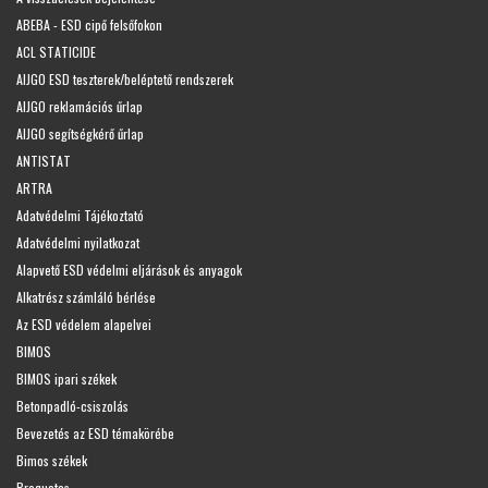
ABEBA - ESD cipő felsőfokon
ACL STATICIDE
AIJGO ESD teszterek/beléptető rendszerek
AIJGO reklamációs űrlap
AIJGO segítségkérő űrlap
ANTISTAT
ARTRA
Adatvédelmi Tájékoztató
Adatvédelmi nyilatkozat
Alapvető ESD védelmi eljárások és anyagok
Alkatrész számláló bérlése
Az ESD védelem alapelvei
BIMOS
BIMOS ipari székek
Betonpadló-csiszolás
Bevezetés az ESD témakörébe
Bimos székek
Broquetas