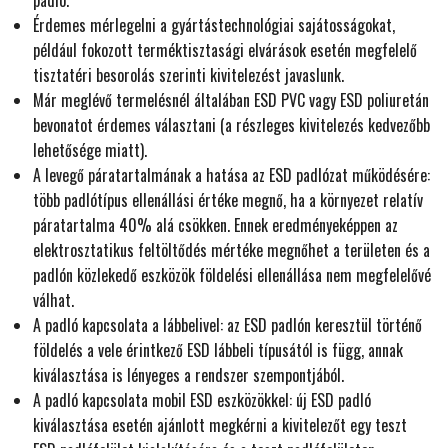
padló.
Érdemes mérlegelni a gyártástechnológiai sajátosságokat,
például fokozott terméktisztasági elvárások esetén megfelelő
tisztatéri besorolás szerinti kivitelezést javaslunk.
Már meglévő termelésnél általában ESD PVC vagy ESD poliuretán
bevonatot érdemes választani (a részleges kivitelezés kedvezőbb
lehetősége miatt).
A levegő páratartalmának a hatása az ESD padlózat működésére:
több padlótípus ellenállási értéke megnő, ha a környezet relatív
páratartalma 40% alá csökken. Ennek eredményeképpen az
elektrosztatikus feltöltődés mértéke megnőhet a területen és a
padlón közlekedő eszközök földelési ellenállása nem megfelelővé
válhat.
A padló kapcsolata a lábbelivel: az ESD padlón keresztül történő
földelés a vele érintkező ESD lábbeli típusától is függ, annak
kiválasztása is lényeges a rendszer szempontjából.
A padló kapcsolata mobil ESD eszközökkel: új ESD padló
kiválasztása esetén ajánlott megkérni a kivitelezőt egy teszt