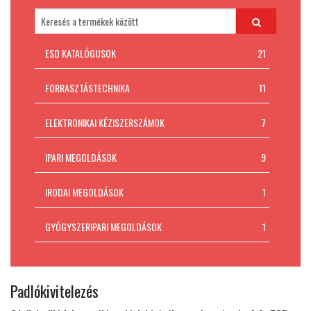
Padlókivitelezés
MI AZ ESD VÉDELEM?
ESD KATALÓGUSOK
21
Kapcsolat
FORRASZTÁSTECHNIKA
11
ELEKTRONIKAI KÉZISZERSZÁMOK
7
IPARI MEGOLDÁSOK
9
IRODAI MEGOLDÁSOK
1
GYÓGYSZERIPARI MEGOLDÁSOK
1
Padlókivitelezés