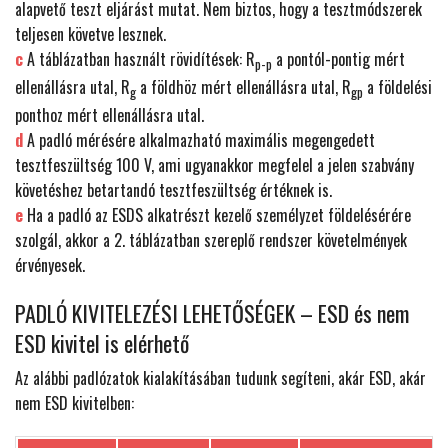
alapvető teszt eljárást mutat. Nem biztos, hogy a tesztmódszerek
teljesen követve lesznek.
c
A táblázatban használt rövidítések: R
a pontól-pontig mért
p-p
ellenállásra utal, R
a földhöz mért ellenállásra utal, R
a földelési
g
gp
ponthoz mért ellenállásra utal.
d
A padló mérésére alkalmazható maximális megengedett
tesztfeszültség 100 V, ami ugyanakkor megfelel a jelen szabvány
követéshez betartandó tesztfeszültség értéknek is.
e
Ha a padló az ESDS alkatrészt kezelő személyzet földelésérére
szolgál, akkor a 2. táblázatban szereplő rendszer követelmények
érvényesek.
PADLÓ KIVITELEZÉSI LEHETŐSÉGEK – ESD és nem
ESD kivitel is elérhető
Az alábbi padlózatok kialakításában tudunk segíteni, akár ESD, akár
nem ESD kivitelben: