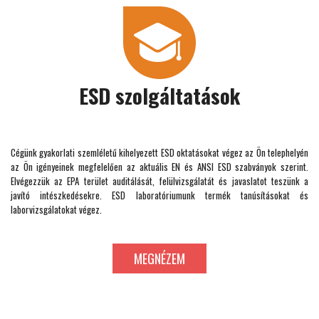
ESD szolgáltatások
Cégünk gyakorlati szemléletű kihelyezett ESD oktatásokat végez az Ön telephelyén
az Ön igényeinek megfelelően az aktuális EN és ANSI ESD szabványok szerint.
Elvégezzük az EPA terület auditálását, felülvizsgálatát és javaslatot teszünk a
javító intészkedésekre. ESD laboratóriumunk termék tanúsításokat és
laborvizsgálatokat végez.
MEGNÉZEM