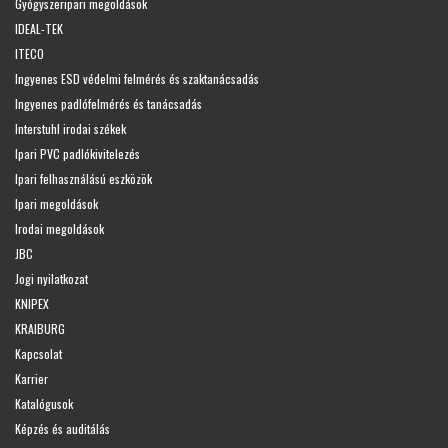
Gyógyszeripari megoldások
IDEAL-TEK
ITECO
Ingyenes ESD védelmi felmérés és szaktanácsadás
Ingyenes padlófelmérés és tanácsadás
Interstuhl irodai székek
Ipari PVC padlókivitelezés
Ipari felhasználású eszközök
Ipari megoldások
Irodai megoldások
JBC
Jogi nyilatkozat
KNIPEX
KRAIBURG
Kapcsolat
Karrier
Katalógusok
Képzés és auditálás