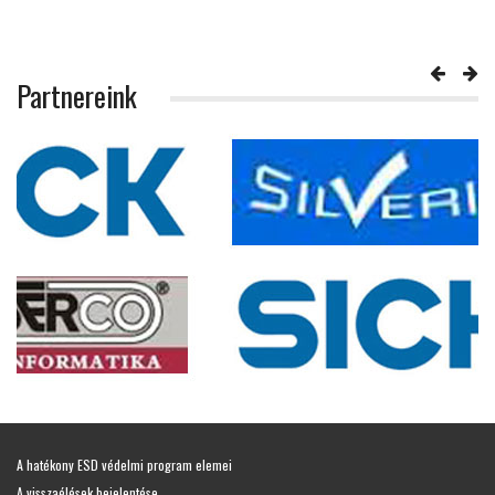
Partnereink
A hatékony ESD védelmi program elemei
A visszaélések bejelentése