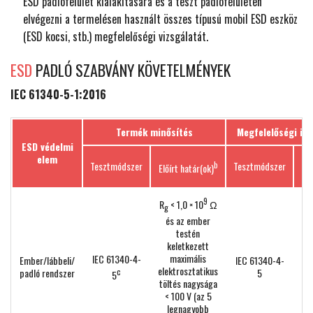
ESD padlófelület kialakítására és a teszt padlófelületen
elvégezni a termelésen használt összes típusú mobil ESD eszköz
(ESD kocsi, stb.) megfelelőségi vizsgálatát.
ESD
PADLÓ SZABVÁNY KÖVETELMÉNYEK
IEC 61340-5-1:2016
Termék minősítés
Megfelelőségi ig
ESD védelmi
elem
Tesztmódszer
b
Tesztmódszer
Előírt határ(ok)
hat
9
R
< 1,0 × 10
Ω
g
és az ember
testén
keletkezett
R
maximális
IEC 61340-4-
Ember/lábbeli/
IEC 61340-4-
g
elektrosztatikus
padló rendszer
c
5
5
10
töltés nagysága
< 100 V (az 5
legnagyobb