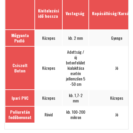
Kivitelezési
Vastagság
Kopásállóság/Karcál
idő hossza
Műgyanta
Közepes
kb. 2 mm
Gyenge
Padló
Adottság /
új
betonfelület
Csiszolt
Közepes
kialakítása
Jó
Beton
esetén
jellemzően 5
-50 cm
kb. 1,7-2
Ipari PVC
Közepes
Közepes
mm
Poliuretán
kb. 100-200
Rövid
Jó
fedőbevonat
mikron