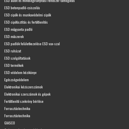
ESD audit és minőségirányítási rendszer támogatás
ESD betonpadló-csiszolás
ESD cipők és munkavédelmi cipők
ESD cipőtisztítás és fertőtlenítés
ESD műgyanta padló
ESD műszerek
ESD padlók felületkezelése ESD vax-szal
ESD ruházat
ESD szolgáltatások
ESD termékek
ESD védelem kézikönyv
Egészségvédelem
Elektronikai kéziszerszámok
Elektronikai szerszámok és gépek
Fertőtlenítő szekrény bérlése
Forrasztástechnika
Forrasztástechnika
GIASCO