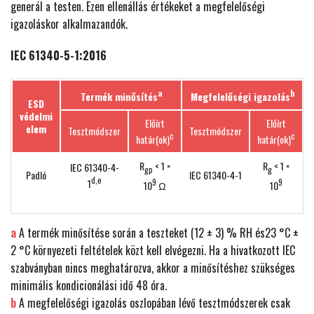
generál a testen. Ezen ellenállás értékeket a megfelelőségi
igazoláskor alkalmazandók.
IEC 61340-5-1:2016
a
b
Termék minősítés
Megfelelőségi igazolás
ESD
védelmi
Előírt
Előírt
elem
Tesztmódszer
Tesztmódszer
c
c
határ(ok)
határ(ok)
R
< 1 ×
R
< 1 ×
IEC 61340-4-
gp
g
Padló
IEC 61340-4-1
d,e
1
9
9
10
Ω
10
a
A termék minősítése során a teszteket (12 ± 3) % RH és23 °C ±
2 °C környezeti feltételek közt kell elvégezni. Ha a hivatkozott IEC
szabványban nincs meghatározva, akkor a minősítéshez szükséges
minimális kondicionálási idő 48 óra.
b
A megfelelőségi igazolás oszlopában lévő tesztmódszerek csak