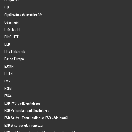
C.K
Cipőtisztítás és fertőtlenítés
Cégünkről
D és Tsa Bt.
DINO-LITE
DLB
DPV Elektronik
Desco Europe
EDSYN
ELTEN
EMS
EREM
ERSA
ESD PVC padlókivitelezés
ESD Poliuretán padlókivitelezés
ESD Study - Tanulj online az ESD védelemről!
ESD Wise ügyviteli rendszer