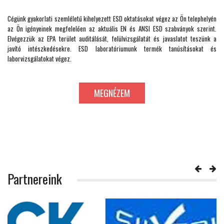
Cégünk gyakorlati szemléletű kihelyezett ESD oktatásokat végez az Ön telephelyén
az Ön igényeinek megfelelően az aktuális EN és ANSI ESD szabványok szerint.
Elvégezzük az EPA terület auditálását, felülvizsgálatát és javaslatot teszünk a
javító intészkedésekre. ESD laboratóriumunk termék tanúsításokat és
laborvizsgálatokat végez.
MEGNÉZEM
Partnereink