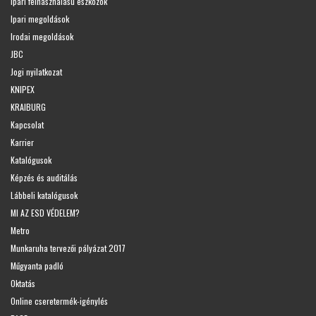
Ipari felhasználású eszközök
Ipari megoldások
Irodai megoldások
JBC
Jogi nyilatkozat
KNIPEX
KRAIBURG
Kapcsolat
Karrier
Katalógusok
Képzés és auditálás
Lábbeli katalógusok
MI AZ ESD VÉDELEM?
Metro
Munkaruha tervezői pályázat 2017
Műgyanta padló
Oktatás
Online cseretermék-igénylés