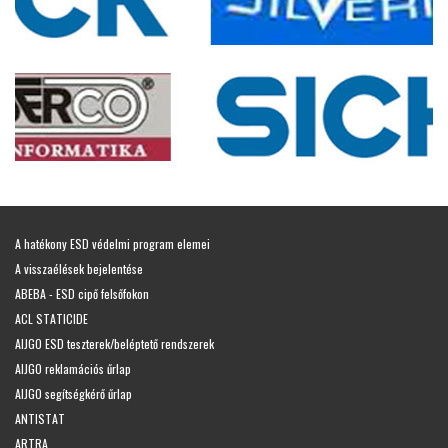
A hatékony ESD védelmi program elemei
A visszaélések bejelentése
ABEBA - ESD cipő felsőfokon
ACL STATICIDE
AIJGO ESD teszterek/beléptető rendszerek
AIJGO reklamációs űrlap
AIJGO segítségkérő űrlap
ANTISTAT
ARTRA