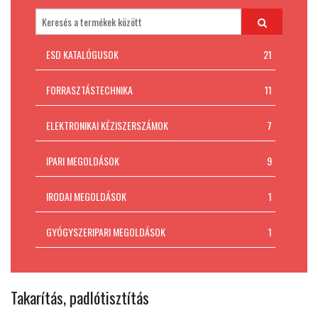
Padlókivitelezés
MI AZ ESD VÉDELEM?
ESD KATALÓGUSOK
21
Kapcsolat
FORRASZTÁSTECHNIKA
11
ELEKTRONIKAI KÉZISZERSZÁMOK
7
IPARI MEGOLDÁSOK
9
IRODAI MEGOLDÁSOK
1
GYÓGYSZERIPARI MEGOLDÁSOK
1
Takarítás, padlótisztítás