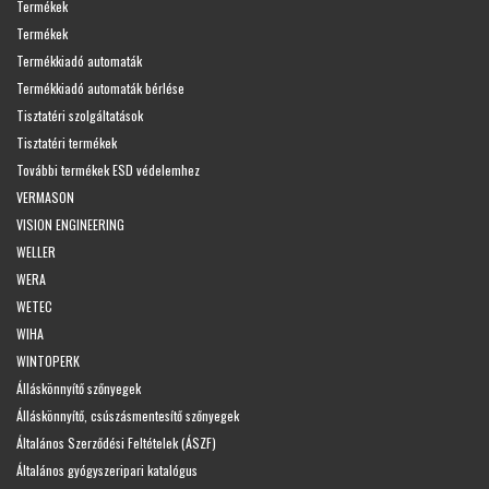
Termékek
Termékek
Termékkiadó automaták
Termékkiadó automaták bérlése
Tisztatéri szolgáltatások
Tisztatéri termékek
További termékek ESD védelemhez
VERMASON
VISION ENGINEERING
WELLER
WERA
WETEC
WIHA
WINTOPERK
Álláskönnyítő szőnyegek
Álláskönnyítő, csúszásmentesítő szőnyegek
Általános Szerződési Feltételek (ÁSZF)
Általános gyógyszeripari katalógus