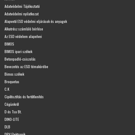
Adatvédelmi Tájékoztató
Adatvédelmi nyilatkozat
Alapvető ESD védelmi eljárások és anyagok
Alkatrész számláló bérlése
Az ESD védelem alapelvei
BIMOS
BIMOS ipari székek
Betonpadló-csiszolás
Bevezetés az ESD témakörébe
Bimos székek
Broquetas
C.K
Cipőtisztítás és fertőtlenítés
Cégünkről
D és Tsa Bt.
DINO-LITE
DLB
DPV Elektronik