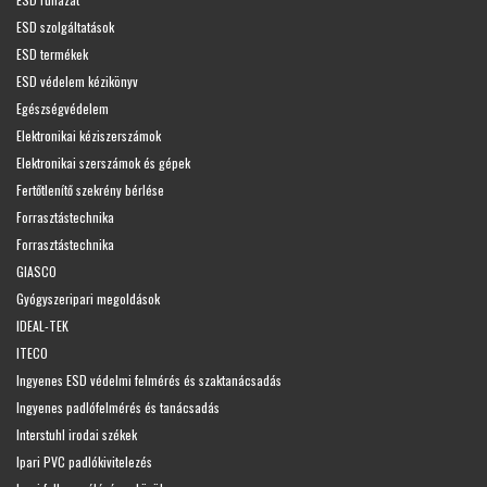
ESD szolgáltatások
ESD termékek
ESD védelem kézikönyv
Egészségvédelem
Elektronikai kéziszerszámok
Elektronikai szerszámok és gépek
Fertőtlenítő szekrény bérlése
Forrasztástechnika
Forrasztástechnika
GIASCO
Gyógyszeripari megoldások
IDEAL-TEK
ITECO
Ingyenes ESD védelmi felmérés és szaktanácsadás
Ingyenes padlófelmérés és tanácsadás
Interstuhl irodai székek
Ipari PVC padlókivitelezés