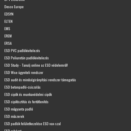
Desco Europe
EDSYN
ELTEN
EMS
EREM
ERSA
ESD PVC padlókivitelezés
ESD Poliuretán padlókivitelezés
ESD Study - Tanulj online az ESD védelemről!
ESD Wise ügyviteli rendszer
ESD audit és minőségirányítási rendszer támogatás
ESD betonpadló-csiszolás
ESD cipők és munkavédelmi cipők
ESD cipőtisztítás és fertőtlenítés
ESD műgyanta padló
ESD műszerek
ESD padlók felületkezelése ESD vax-szal
ESD ruházat