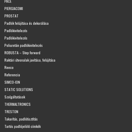
PACE
PIERGIACOMI
PROSTAT
Padlók felújítása és dekorálása
Padlókivitelezés
Padlókivitelezés
Poliuretán padlókivitelezés
ROBUSTA – Step forward
Raktári útvonalak javítása, felújítása
Reeco
Referencia
SIMCO-ION
STATIC SOLUTIONS
Szolgáltatások
THERMALTRONICS
TRESTON
Takarítás, padlótisztítás
Tartós padlójelölő címkék