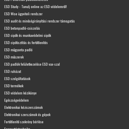
ESD Study - Tanulj online az ESD védelemről!
ESD Wise ügyviteli rendszer
ESD audit és minőségirányítási rendszer támogatás
ESD betonpadló-csiszolás
ESD cipők és munkavédelmi cipők
ESD cipőtisztítás és fertőtlenítés
ESD műgyanta padló
ESD műszerek
ESD padlók felületkezelése ESD vax-szal
ESD ruházat
ESD szolgáltatások
ESD termékek
ESD védelem kézikönyv
Egészségvédelem
Elektronikai kéziszerszámok
Elektronikai szerszámok és gépek
Fertőtlenítő szekrény bérlése
Forrasztástechnika