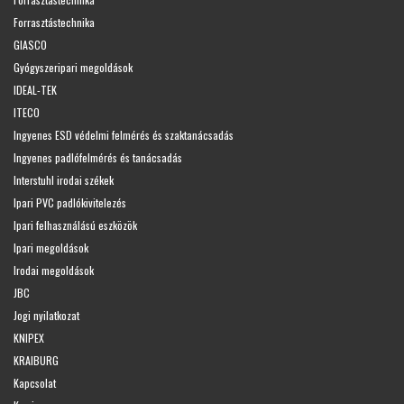
Forrasztástechnika
GIASCO
Gyógyszeripari megoldások
IDEAL-TEK
ITECO
Ingyenes ESD védelmi felmérés és szaktanácsadás
Ingyenes padlófelmérés és tanácsadás
Interstuhl irodai székek
Ipari PVC padlókivitelezés
Ipari felhasználású eszközök
Ipari megoldások
Irodai megoldások
JBC
Jogi nyilatkozat
KNIPEX
KRAIBURG
Kapcsolat