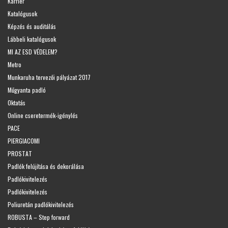
Karrier
Katalógusok
Képzés és auditálás
Lábbeli katalógusok
MI AZ ESD VÉDELEM?
Metro
Munkaruha tervezői pályázat 2017
Műgyanta padló
Oktatás
Online cseretermék-igénylés
PACE
PIERGIACOMI
PROSTAT
Padlók felújítása és dekorálása
Padlókivitelezés
Padlókivitelezés
Poliuretán padlókivitelezés
ROBUSTA – Step forward