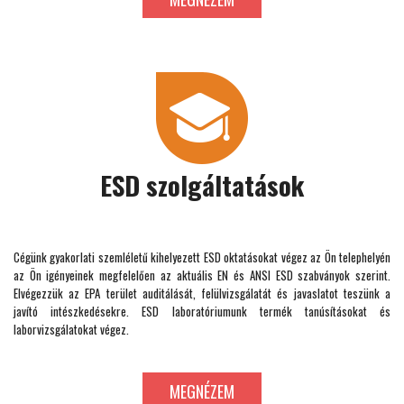
ESD szolgáltatások
Cégünk gyakorlati szemléletű kihelyezett ESD oktatásokat végez az Ön telephelyén
az Ön igényeinek megfelelően az aktuális EN és ANSI ESD szabványok szerint.
Elvégezzük az EPA terület auditálását, felülvizsgálatát és javaslatot teszünk a
javító intészkedésekre. ESD laboratóriumunk termék tanúsításokat és
laborvizsgálatokat végez.
MEGNÉZEM