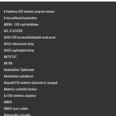
A hatékony ESD védelmi program elemei
A visszaélések bejelentése
ABEBA - ESD cipő felsőfokon
ACL STATICIDE
AIJGO ESD teszterek/beléptető rendszerek
AIJGO reklamációs űrlap
AIJGO segítségkérő űrlap
ANTISTAT
ARTRA
Adatvédelmi Tájékoztató
Adatvédelmi nyilatkozat
Alapvető ESD védelmi eljárások és anyagok
Alkatrész számláló bérlése
Az ESD védelem alapelvei
BIMOS
BIMOS ipari székek
Betonpadló-csiszolás