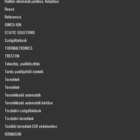
Raktári útvonalak javítása, felújítása
Reeco
Referencia
SIMCO-ION
STATIC SOLUTIONS
Szolgáltatások
THERMALTRONICS
TRESTON
Takarítás, padlótisztítás
Tartós padlójelölő címkék
Termékek
Termékek
Termékkiadó automaták
Termékkiadó automaták bérlése
Tisztatéri szolgáltatások
Tisztatéri termékek
További termékek ESD védelemhez
VERMASON