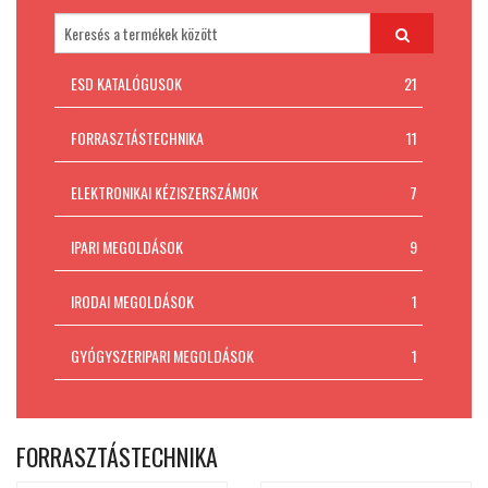
Padlókivitelezés
MI AZ ESD VÉDELEM?
ESD KATALÓGUSOK
21
Kapcsolat
FORRASZTÁSTECHNIKA
11
ELEKTRONIKAI KÉZISZERSZÁMOK
7
IPARI MEGOLDÁSOK
9
IRODAI MEGOLDÁSOK
1
GYÓGYSZERIPARI MEGOLDÁSOK
1
FORRASZTÁSTECHNIKA