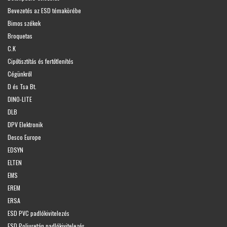
Bevezetés az ESD témakörébe
Bimos székek
Broquetas
C.K
Cipőtisztítás és fertőtlenítés
Cégünkről
D és Tsa Bt.
DINO-LITE
DLB
DPV Elektronik
Desco Europe
EDSYN
ELTEN
EMS
EREM
ERSA
ESD PVC padlókivitelezés
ESD Poliuretán padlókivitelezés