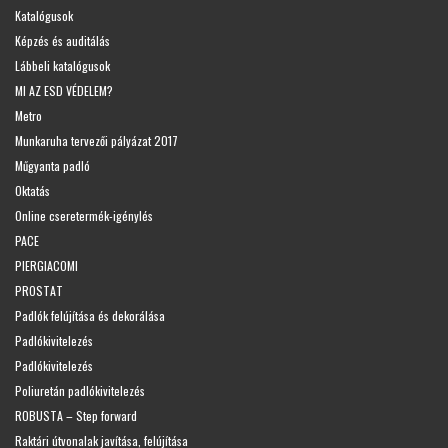
Katalógusok
Képzés és auditálás
Lábbeli katalógusok
MI AZ ESD VÉDELEM?
Metro
Munkaruha tervezői pályázat 2017
Műgyanta padló
Oktatás
Online cseretermék-igénylés
PACE
PIERGIACOMI
PROSTAT
Padlók felújítása és dekorálása
Padlókivitelezés
Padlókivitelezés
Poliuretán padlókivitelezés
ROBUSTA – Step forward
Raktári útvonalak javítása, felújítása