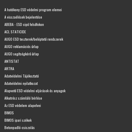
A hatékony ESD védelmi program elemei
A visszaélések bejelentése
ABEBA - ESD cipő felsőfokon
ACL STATICIDE
AIJGO ESD teszterek/beléptető rendszerek
AIJGO reklamációs űrlap
AIJGO segítségkérő űrlap
ANTISTAT
ARTRA
Adatvédelmi Tájékoztató
Adatvédelmi nyilatkozat
Alapvető ESD védelmi eljárások és anyagok
Alkatrész számláló bérlése
Az ESD védelem alapelvei
BIMOS
BIMOS ipari székek
Betonpadló-csiszolás