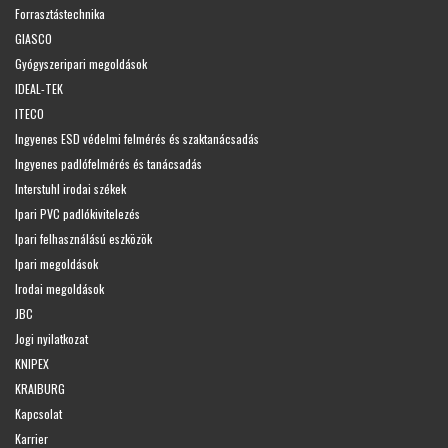
Forrasztástechnika
GIASCO
Gyógyszeripari megoldások
IDEAL-TEK
ITECO
Ingyenes ESD védelmi felmérés és szaktanácsadás
Ingyenes padlófelmérés és tanácsadás
Interstuhl irodai székek
Ipari PVC padlókivitelezés
Ipari felhasználású eszközök
Ipari megoldások
Irodai megoldások
JBC
Jogi nyilatkozat
KNIPEX
KRAIBURG
Kapcsolat
Karrier