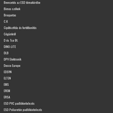
Bevezetés az ESD témakörébe
Bimos székek
Broquetas
C.K
Cipőtisztítás és fertőtlenítés
Cégünkről
D és Tsa Bt.
DINO-LITE
DLB
DPV Elektronik
Desco Europe
EDSYN
ELTEN
EMS
EREM
ERSA
ESD PVC padlókivitelezés
ESD Poliuretán padlókivitelezés