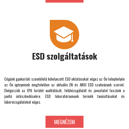
ESD szolgáltatások
Cégünk gyakorlati szemléletű kihelyezett ESD oktatásokat végez az Ön telephelyén
az Ön igényeinek megfelelően az aktuális EN és ANSI ESD szabványok szerint.
Elvégezzük az EPA terület auditálását, felülvizsgálatát és javaslatot teszünk a
javító intészkedésekre. ESD laboratóriumunk termék tanúsításokat és
laborvizsgálatokat végez.
MEGNÉZEM