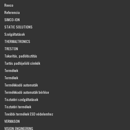
Reeco
Referencia
SIMCO-ION
STATIC SOLUTIONS
Szolgáltatások
THERMALTRONICS
TRESTON
Takarítás, padlótisztítás
Tartós padlójelölő címkék
Termékek
Termékek
Termékkiadó automaták
Termékkiadó automaták bérlése
Tisztatéri szolgáltatások
Tisztatéri termékek
További termékek ESD védelemhez
VERMASON
VISION ENGINEERING