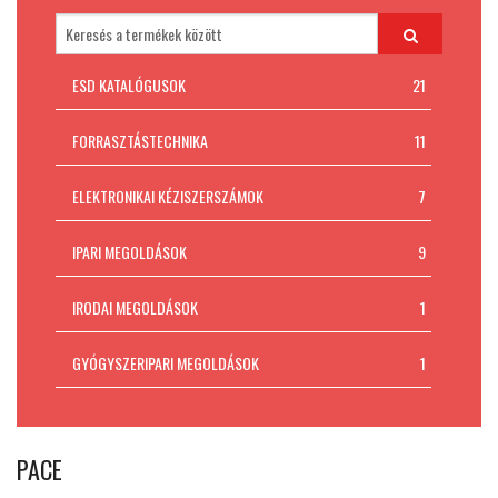
Padlókivitelezés
MI AZ ESD VÉDELEM?
ESD KATALÓGUSOK
21
Kapcsolat
FORRASZTÁSTECHNIKA
11
ELEKTRONIKAI KÉZISZERSZÁMOK
7
IPARI MEGOLDÁSOK
9
IRODAI MEGOLDÁSOK
1
GYÓGYSZERIPARI MEGOLDÁSOK
1
PACE