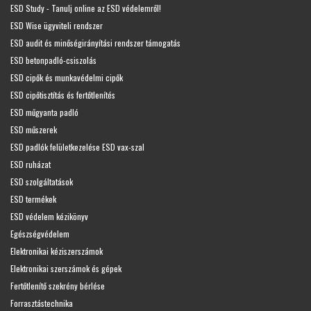
ESD Study - Tanulj online az ESD védelemről!
ESD Wise ügyviteli rendszer
ESD audit és minőségirányítási rendszer támogatás
ESD betonpadló-csiszolás
ESD cipők és munkavédelmi cipők
ESD cipőtisztítás és fertőtlenítés
ESD műgyanta padló
ESD műszerek
ESD padlók felületkezelése ESD vax-szal
ESD ruházat
ESD szolgáltatások
ESD termékek
ESD védelem kézikönyv
Egészségvédelem
Elektronikai kéziszerszámok
Elektronikai szerszámok és gépek
Fertőtlenítő szekrény bérlése
Forrasztástechnika