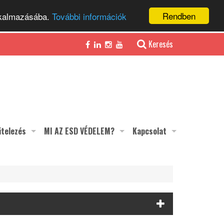
Rendben
alkalmazásába.
További információk
Keresés
itelezés
MI AZ ESD VÉDELEM?
Kapcsolat