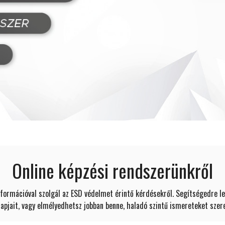
Online képzési rendszerünkről
formációval szolgál az ESD védelmet érintő kérdésekről. Segítségedre le
jait, vagy elmélyedhetsz jobban benne, haladó szintű ismereteket szerez