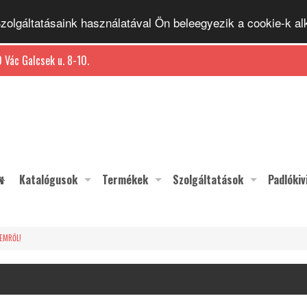
 Szolgáltatásaink használatával Ön beleegyezik a cookie-k 
 Vác Galcsek u. 8-10.
Katalógusok
Termékek
Szolgáltatások
Padlókiv
LEMRŐL!