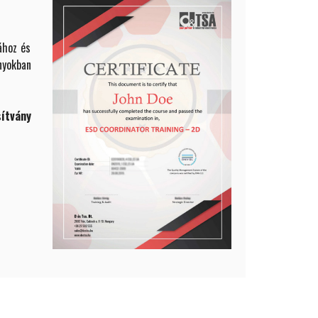
ához és
yokban
ítvány