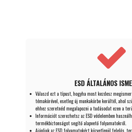
ESD ÁLTALÁNOS ISM
Válaszd ezt a típust, hogyha most kezdesz megismer
témakörével, esetleg új munkakörbe kerültél, ahol sz
ehhez szeretnéd megalapozni a tudásodat ezen a terü
Információt szerezhetsz az ESD védelemben használha
termékbiztonságot segítő alapvető folyamatokról.
Ajánljuk az ESD folyamatokért közvetlenül felelős, t