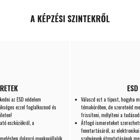
A KÉPZÉSI SZINTEKRŐL
ERETEK
ESD
kedni az ESD védelem
Válaszd ezt a típust, hogyha m
ükséges ezzel foglalkoznod és
témakörében, de szeretnéd me
leten!
frissíteni, mélyíteni a tudásod
tó eszközökről, a
Átfogó ismereteket szerezhets
fenntartásáról, az elektronika
ermelésben dolgozó munkavállalók,
szabványok útmutatásának meg