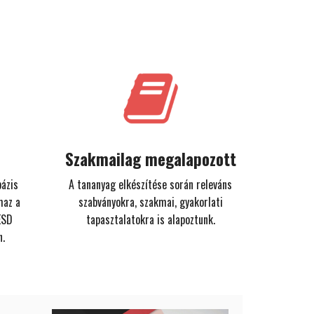
Szakmailag megalapozott
bázis
A tananyag elkészítése során releváns
maz a
szabványokra, szakmai, gyakorlati
ESD
tapasztalatokra is alapoztunk.
n.