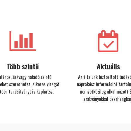
Több szintű
Aktuális
alános, és/vagy haladó szintű
Az általunk biztosított tudás
eket szerezhetsz, sikeres vizsgát
naprakész információt tartal
tően tanúsítványt is kaphatsz.
nemzetközileg alkalmazott 
szabványokkal összhangba