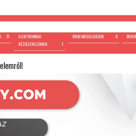
A
11
ELEKTRONIKAI
IPARI MEGOLDÁSOK
9
IROD
KÉZISZERSZÁMOK
7
elemről!