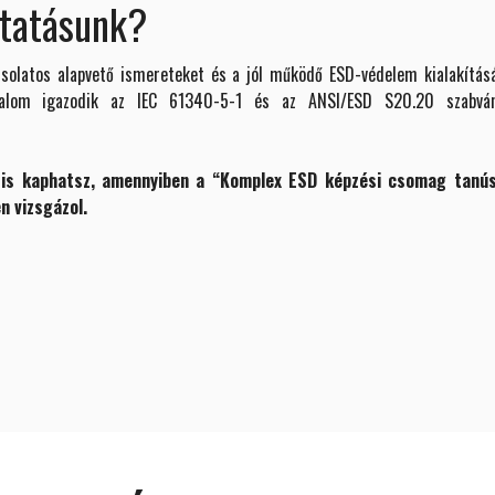
ktatásunk?
solatos alapvető ismereteket és a jól működő ESD-védelem kialakítás
rtalom igazodik az IEC 61340-5-1 és az ANSI/ESD S20.20 szabván
t is kaphatsz, amennyiben a “Komplex ESD képzési csomag tanús
n vizsgázol.