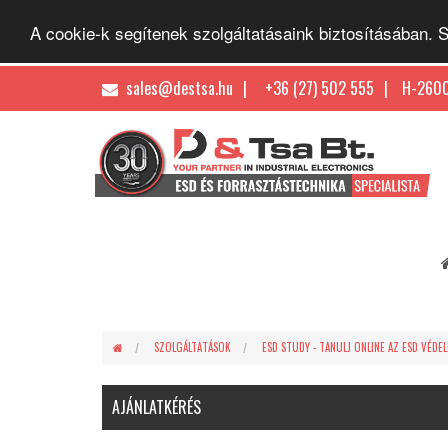
A cookie-k segítenek szolgáltatásaink biztosításában.
sales@destsa.hu
+36 (27) 502 555
H-2600
SZOLGÁLTATÁSOK
ESD STUDY - TANULJ ONLINE AZ ESD VÉDE
AJÁNLATKÉRÉS