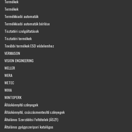
Termékek
Termékek
Termékkiadó automaták
Termékkiadó automaták bérlése
Tisztatéri szolgáltatások
Tisztatéri termékek
További termékek ESD védelemhez
VERMASON
VISION ENGINEERING
WELLER
WERA
WETEC
WIHA
WINTOPERK
Álláskönnyítő szőnyegek
Álláskönnyítő, csúszásmentesítő szőnyegek
Általános Szerződési Feltételek (ÁSZF)
Általános gyógyszeripari katalógus