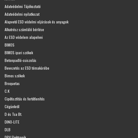
Adatvédelmi Tájékoztató
Adatvédelmi nyilatkozat
Alapvető ESD védelmi eljárások és anyagok
Alkatrész számláló bérlése
Az ESD védelem alapelvei
BIMOS
BIMOS ipari székek
Betonpadló-csiszolás
Bevezetés az ESD témakörébe
Bimos székek
Broquetas
C.K
Cipőtisztítás és fertőtlenítés
Cégünkről
D és Tsa Bt.
DINO-LITE
DLB
DPV Elektronik