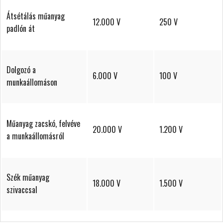
Átsétálás műanyag
12.000 V
250 V
padlón át
Dolgozó a
6.000 V
100 V
munkaállomáson
Műanyag zacskó, felvéve
20.000 V
1.200 V
a munkaállomásról
Szék műanyag
18.000 V
1.500 V
szivaccsal