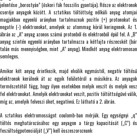
jelentése „borostyán” (őskori fák fosszilis gyantája). Része az elektronok
cseréje anyagok között. A sztatikus töltöttség nélküli anyag atomjai
magjukban egyenlő arányban tartalmaznak pozitív (+) protonokat és
negatív (-) elektronokat, amelyek az atommag körül keringenek. Az 1.
ábrán az „A” anyag azonos számú protonból és elektronból épül fel. A „B”
anyag szintén egyenlő arányban tartalmazza a kétfajta részecskét (bár
talán más mennyiségben, mint „A” anyag). Mindkét anyag elektromosan
semleges.
Amikor két anyag érintkezik, majd elválik egymástól, negatív töltésű
elektronok kerülnek át az egyik felületéről a másikéra. Az anyagok
természetétől függ, hogy ilyen esetekben melyik veszít és melyik vesz
fel elektronokat. Amelyik elektronokat veszít, pozitív töltöttségűvé válik,
míg az, amelyik felveszi őket, negatívvá. Ez látható a 2. ábrán.
A sztatikus elektromosságot coulomb-ban mérjük. Egy egységnyi „q”
töltés meghatározásához egy anyagon a tárgy kapacitását („C”) és
feszültségpotenciálját („V”) kell összeszoroznunk: