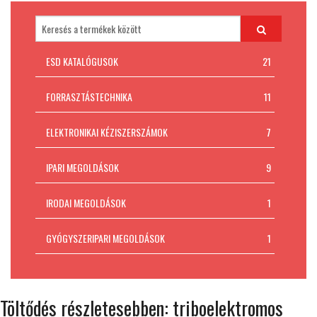
Padlókivitelezés
MI AZ ESD VÉDELEM?
ESD KATALÓGUSOK
21
Kapcsolat
FORRASZTÁSTECHNIKA
11
ELEKTRONIKAI KÉZISZERSZÁMOK
7
IPARI MEGOLDÁSOK
9
IRODAI MEGOLDÁSOK
1
GYÓGYSZERIPARI MEGOLDÁSOK
1
Töltődés részletesebben: triboelektromos