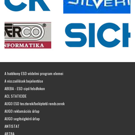
A hatékony ESD védelmi program elemei
A visszaélések bejelentése
ABEBA - ESD cipő felsőfokon
ACL STATICIDE
AIJGO ESD teszterek/beléptető rendszerek
AIJGO reklamációs űrlap
AIJGO segítségkérő űrlap
ANTISTAT
ARTRA