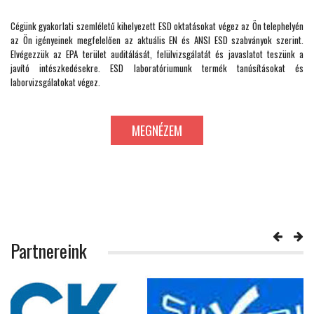
Cégünk gyakorlati szemléletű kihelyezett ESD oktatásokat végez az Ön telephelyén
az Ön igényeinek megfelelően az aktuális EN és ANSI ESD szabványok szerint.
Elvégezzük az EPA terület auditálását, felülvizsgálatát és javaslatot teszünk a
javító intészkedésekre. ESD laboratóriumunk termék tanúsításokat és
laborvizsgálatokat végez.
MEGNÉZEM
Partnereink