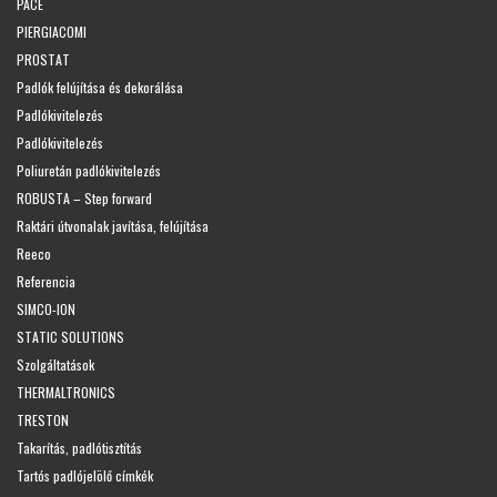
PACE
PIERGIACOMI
PROSTAT
Padlók felújítása és dekorálása
Padlókivitelezés
Padlókivitelezés
Poliuretán padlókivitelezés
ROBUSTA – Step forward
Raktári útvonalak javítása, felújítása
Reeco
Referencia
SIMCO-ION
STATIC SOLUTIONS
Szolgáltatások
THERMALTRONICS
TRESTON
Takarítás, padlótisztítás
Tartós padlójelölő címkék