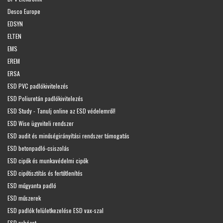
Desco Europe
EDSYN
ELTEN
EMS
EREM
ERSA
ESD PVC padlókivitelezés
ESD Poliuretán padlókivitelezés
ESD Study - Tanulj online az ESD védelemről!
ESD Wise ügyviteli rendszer
ESD audit és minőségirányítási rendszer támogatás
ESD betonpadló-csiszolás
ESD cipők és munkavédelmi cipők
ESD cipőtisztítás és fertőtlenítés
ESD műgyanta padló
ESD műszerek
ESD padlók felületkezelése ESD vax-szal
ESD ruházat