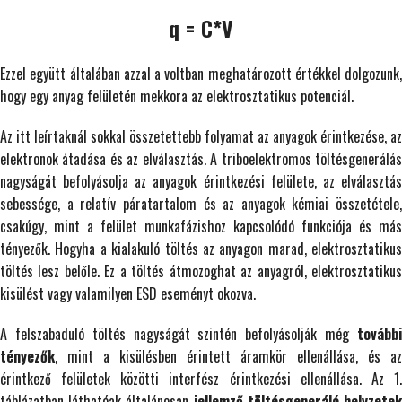
q = C*V
Ezzel együtt általában azzal a voltban meghatározott értékkel dolgozunk,
hogy egy anyag felületén mekkora az elektrosztatikus potenciál.
Az itt leírtaknál sokkal összetettebb folyamat az anyagok érintkezése, az
elektronok átadása és az elválasztás. A triboelektromos töltésgenerálás
nagyságát befolyásolja az anyagok érintkezési felülete, az elválasztás
sebessége, a relatív páratartalom és az anyagok kémiai összetétele,
csakúgy, mint a felület munkafázishoz kapcsolódó funkciója és más
tényezők. Hogyha a kialakuló töltés az anyagon marad, elektrosztatikus
töltés lesz belőle. Ez a töltés átmozoghat az anyagról, elektrosztatikus
kisülést vagy valamilyen ESD eseményt okozva.
A felszabaduló töltés nagyságát szintén befolyásolják még
további
tényezők
, mint a kisülésben érintett áramkör ellenállása, és az
érintkező felületek közötti interfész érintkezési ellenállása. Az 1.
táblázatban láthatóak általánosan
jellemző töltésgeneráló helyzete