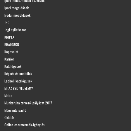
Ipari felhasználású eszközök
Ipari megoldások
Irodai megoldások
JBC
Jogi nyilatkozat
KNIPEX
KRAIBURG
Kapcsolat
Karrier
Katalógusok
Képzés és auditálás
Lábbeli katalógusok
MI AZ ESD VÉDELEM?
Metro
Munkaruha tervezői pályázat 2017
Műgyanta padló
Oktatás
Online cseretermék-igénylés