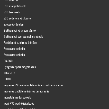
ESD szolgáltatások
ESD termékek
ESD védelem kézikönyv
Egészségvédelem
Elektronikai kéziszerszámok
Elektronikai szerszámok és gépek
Fertőtlenítő szekrény bérlése
Forrasztástechnika
Forrasztástechnika
GIASCO
Gyógyszeripari megoldások
IDEAL-TEK
ITECO
Ingyenes ESD védelmi felmérés és szaktanácsadás
Ingyenes padlófelmérés és tanácsadás
Interstuhl irodai székek
Ipari PVC padlókivitelezés