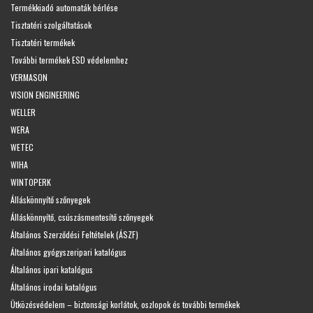
Termékkiadó automaták bérlése
Tisztatéri szolgáltatások
Tisztatéri termékek
További termékek ESD védelemhez
VERMASON
VISION ENGINEERING
WELLER
WERA
WETEC
WIHA
WINTOPERK
Álláskönnyítő szőnyegek
Álláskönnyítő, csúszásmentesítő szőnyegek
Általános Szerződési Feltételek (ÁSZF)
Általános gyógyszeripari katalógus
Általános ipari katalógus
Általános irodai katalógus
Ütközésvédelem – biztonsági korlátok, oszlopok és további termékek