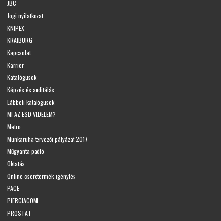
JBC
Jogi nyilatkozat
KNIPEX
KRAIBURG
Kapcsolat
Karrier
Katalógusok
Képzés és auditálás
Lábbeli katalógusok
MI AZ ESD VÉDELEM?
Metro
Munkaruha tervezői pályázat 2017
Műgyanta padló
Oktatás
Online cseretermék-igénylés
PACE
PIERGIACOMI
PROSTAT