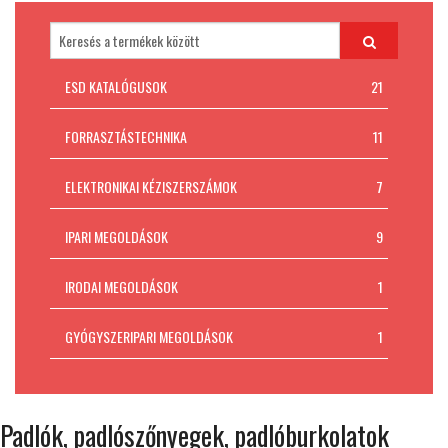
Padlókivitelezés
MI AZ ESD VÉDELEM?
ESD KATALÓGUSOK
21
Kapcsolat
FORRASZTÁSTECHNIKA
11
ELEKTRONIKAI KÉZISZERSZÁMOK
7
IPARI MEGOLDÁSOK
9
IRODAI MEGOLDÁSOK
1
GYÓGYSZERIPARI MEGOLDÁSOK
1
Padlók, padlószőnyegek, padlóburkolatok