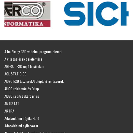
A hatékony ESD védelmi program elemei
A visszaélések bejelentése
ABEBA - ESD cipő felsőfokon
ACL STATICIDE
AIJGO ESD teszterek/beléptető rendszerek
AIJGO reklamációs űrlap
AIJGO segítségkérő űrlap
ANTISTAT
ARTRA
Adatvédelmi Tájékoztató
Adatvédelmi nyilatkozat