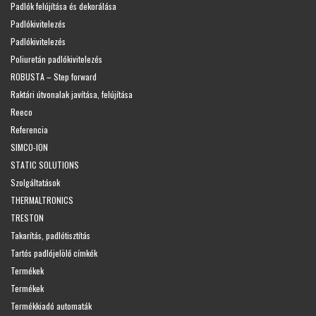
Padlók felújítása és dekorálása
Padlókivitelezés
Padlókivitelezés
Poliuretán padlókivitelezés
ROBUSTA – Step forward
Raktári útvonalak javítása, felújítása
Reeco
Referencia
SIMCO-ION
STATIC SOLUTIONS
Szolgáltatások
THERMALTRONICS
TRESTON
Takarítás, padlótisztítás
Tartós padlójelölő címkék
Termékek
Termékek
Termékkiadó automaták