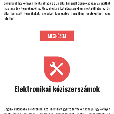
cégünknél. Így könnyen megtalálhatja az Ön által használt típusokat vagy válogathat
más gyártók termékeiből is. Összefoglaló katalógusainkban megtalálhatja az Ön
által keresett termékeket, melyeket lapozgatós formában megtekinthet vagy
letölthet.
MEGNÉZEM
Elektronikai kéziszerszámok
Cégünk különböző elektronikai kéziszerszám gyártó termékeit kínálja. Így könnyen
megtalálhatja az Önnek szükséges szerszámokat, melyek megfelelnek az