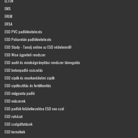
ELTEN
EMS
EREM
ERSA
ESD PVC padlókivitelezés
ESD Poliuretán padlókivitelezés
ESD Study - Tanulj online az ESD védelemről!
ESD Wise ügyviteli rendszer
ESD audit és minőségirányítási rendszer támogatás
ESD betonpadló-csiszolás
ESD cipők és munkavédelmi cipők
ESD cipőtisztítás és fertőtlenítés
ESD műgyanta padló
ESD műszerek
ESD padlók felületkezelése ESD vax-szal
ESD ruházat
ESD szolgáltatások
ESD termékek