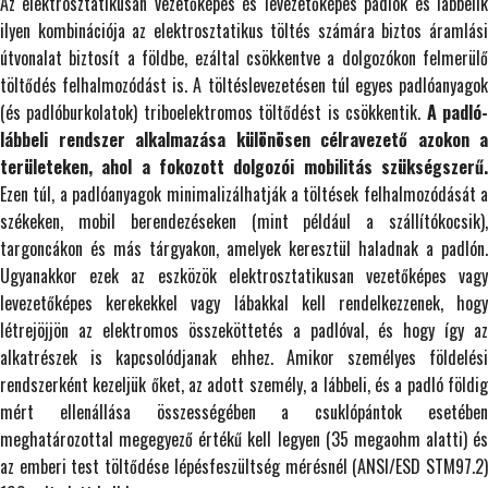
Az elektrosztatikusan vezetőképes és levezetőképes padlók és lábbelik
ilyen kombinációja az elektrosztatikus töltés számára biztos áramlási
útvonalat biztosít a földbe, ezáltal csökkentve a dolgozókon felmerülő
töltődés felhalmozódást is. A töltéslevezetésen túl egyes padlóanyagok
(és padlóburkolatok) triboelektromos töltődést is csökkentik.
A padló
lábbeli rendszer alkalmazása különösen célravezető azokon a
területeken, ahol a fokozott dolgozói mobilitás szükségszerű.
Ezen túl, a padlóanyagok minimalizálhatják a töltések felhalmozódását a
székeken, mobil berendezéseken (mint például a szállítókocsik),
targoncákon és más tárgyakon, amelyek keresztül haladnak a padlón.
Ugyanakkor ezek az eszközök elektrosztatikusan vezetőképes vagy
levezetőképes kerekekkel vagy lábakkal kell rendelkezzenek, hogy
létrejöjjön az elektromos összeköttetés a padlóval, és hogy így az
alkatrészek is kapcsolódjanak ehhez. Amikor személyes földelési
rendszerként kezeljük őket, az adott személy, a lábbeli, és a padló földig
mért ellenállása összességében a csuklópántok esetében
meghatározottal megegyező értékű kell legyen (35 megaohm alatti) és
az emberi test töltődése lépésfeszültség mérésnél (ANSI/ESD STM97.2)