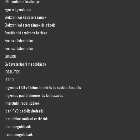
ESD védelem kézikönyv
Egészségvédelem
Elektronikai kéziszerszámok
Elektronikai szerszámok és gépek
Fertőtlenítő szekrény bérlése
Forrasztástechnika
Forrasztástechnika
GIASCO
Gyógyszeripari megoldások
IDEAL-TEK
ITECO
Ingyenes ESD védelmi felmérés és szaktanácsadás
Ingyenes padlófelmérés és tanácsadás
Interstuhl irodai székek
Ipari PVC padlókivitelezés
Ipari felhasználású eszközök
Ipari megoldások
Irodai megoldások