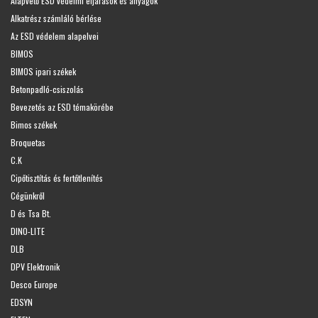
Alapvető ESD védelmi eljárások és anyagok
Alkatrész számláló bérlése
Az ESD védelem alapelvei
BIMOS
BIMOS ipari székek
Betonpadló-csiszolás
Bevezetés az ESD témakörébe
Bimos székek
Broquetas
C.K
Cipőtisztítás és fertőtlenítés
Cégünkről
D és Tsa Bt.
DINO-LITE
DLB
DPV Elektronik
Desco Europe
EDSYN