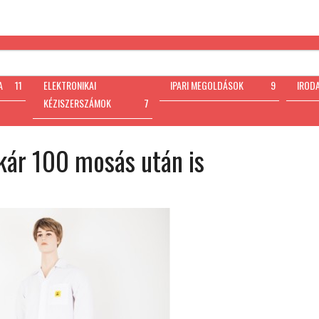
A
11
ELEKTRONIKAI
IPARI MEGOLDÁSOK
9
IROD
KÉZISZERSZÁMOK
7
kár 100 mosás után is