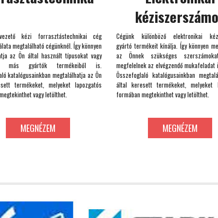
kéziszerszám
ezető kézi forrasztástechnikai cég
Cégünk különböző elektronikai kéz
lata megtalálható cégünknél. Így könnyen
gyártó termékeit kínálja. Így könnyen me
atja az Ön által használt típusokat vagy
az Önnek szükséges szerszámokat
hat más gyártók termékeiből is.
megfelelnek az elvégzendő mukafeladat i
aló katalógusainkban megtalálhatja az Ön
Összefoglaló katalógusainkban megtal
esett termékeket, melyeket lapozgatós
által keresett termékeket, melyeket 
egtekinthet vagy letölthet.
formában megtekinthet vagy letölthet.
MEGNÉZEM
MEGNÉZEM