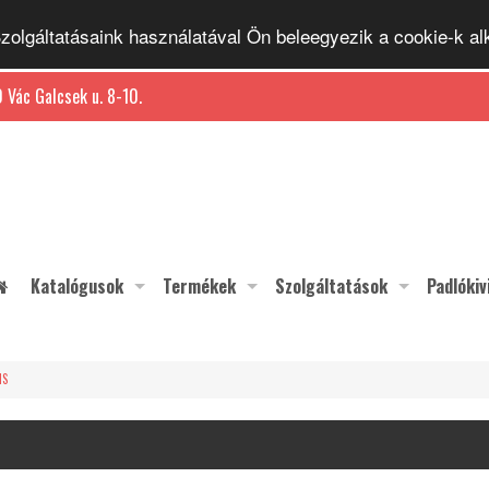
 Szolgáltatásaink használatával Ön beleegyezik a cookie-k 
 Vác Galcsek u. 8-10.
Katalógusok
Termékek
Szolgáltatások
Padlókiv
IS