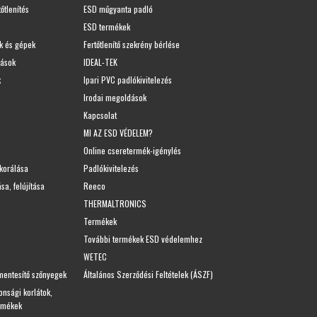
tőtlenítés
ESD műgyanta padló
ESD termékek
k és gépek
Fertőtlenítő szekrény bérlése
dások
IDEAL-TEK
k
Ipari PVC padlókivitelezés
Irodai megoldások
Kapcsolat
MI AZ ESD VÉDELEM?
Online cseretermék-igénylés
ekorálása
Padlókivitelezés
sa, felújítása
Reeco
THERMALTRONICS
Termékek
További termékek ESD védelemhez
WETEC
mentesítő szőnyegek
Általános Szerződési Feltételek (ÁSZF)
nsági korlátok,
ermékek