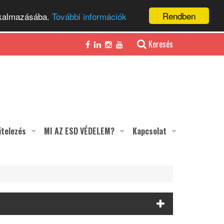
Rendben
alkalmazásába.
További információk
Keresés
itelezés
MI AZ ESD VÉDELEM?
Kapcsolat