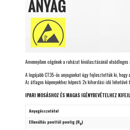
Amennyiben cégének a ruházat kiválasztásánál elsődleges
A legújabb CT35-ös anyagunkat úgy fejlesztettük ki, hogy 
Az átlagos köpenyekhez képesti 2x kihordási idő lehetővé t
IPARI MOSÁSHOZ ÉS MAGAS IGÉNYBEVÉTELHEZ KIFEJ
Anyagösszetétel
Ellenállás ponttól pontig (R
)
p