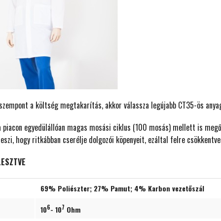
 szempont a költség megtakarítás, akkor válassza legújabb CT35-ös anya
a piacon egyedülállóan magas mosási ciklus (100 mosás) mellett is megőr
eszi, hogy ritkábban cserélje dolgozói köpenyeit, ezáltal felre csökkentv
LESZTVE
69% Poliészter; 27% Pamut; 4% Karbon vezetőszál
6
7
10
- 10
Ohm