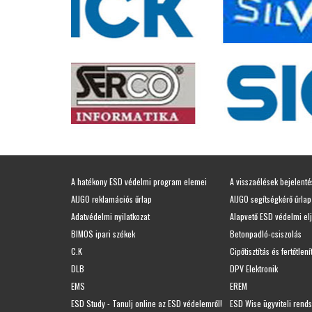
A hatékony ESD védelmi program elemei
A visszaélések bejelent
AIJGO reklamációs űrlap
AIJGO segítségkérő űrlap
Adatvédelmi nyilatkozat
Alapvető ESD védelmi el
BIMOS ipari székek
Betonpadló-csiszolás
C.K
Cipőtisztítás és fertőtlení
DLB
DPV Elektronik
EMS
EREM
ESD Study - Tanulj online az ESD védelemről!
ESD Wise ügyviteli rend