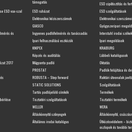
támogatás
ESD cipőtisztítás és fer
ése ESD vax-szal
ESD ruházat
ESD szolgáltatások
Elektronikai kéziszerszámok
Elektronikai szerszámo
GIASCO
Gyógyszeripari megol
elmérés és
Ingyenes padlófelmérés és tanácsadás
Interstuhl irodai széke
Ipari felhasználású eszközök
Ipari megoldások
KNIPEX
KRAIBURG
Képzés és auditálás
Lábbeli katalógusok
ázat 2017
Műgyanta padló
Oktatás
PROSTAT
Padlók felújítása és d
zés
ROBUSTA – Step forward
Raktári útvonalak javítá
STATIC SOLUTIONS
Szolgáltatások
Tartós padlójelölő címkék
Termékek
bérlése
Tisztatéri szolgáltatások
Tisztatéri termékek
WELLER
WERA
Álláskönnyítő szőnyegek
Álláskönnyítő, csúszás
Általános irodai katalógus
Ütközésvédelem – bizto
oszlopok és további t