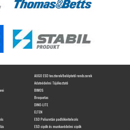
AIJGO ESD teszterek/beléptető rendszerek
Adatvédelmi Tájékoztató
vei
BIMOS
Broquetas
DINO-LITE
ELTEN
zés
ESD Poliuretán padlókivitelezés
lás
ESD cipők és munkavédelmi cipők