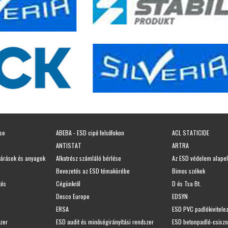
ése
ABEBA - ESD cipő felsőfokon
ACL STATICIDE
ANTISTAT
ARTRA
járások és anyagok
Alkatrész számláló bérlése
Az ESD védelem alapel
Bevezetés az ESD témakörébe
Bimos székek
tés
Cégünkről
D és Tsa Bt.
Desco Europe
EDSYN
ERSA
ESD PVC padlókivitele
szer
ESD audit és minőségirányítási rendszer
ESD betonpadló-csiszo