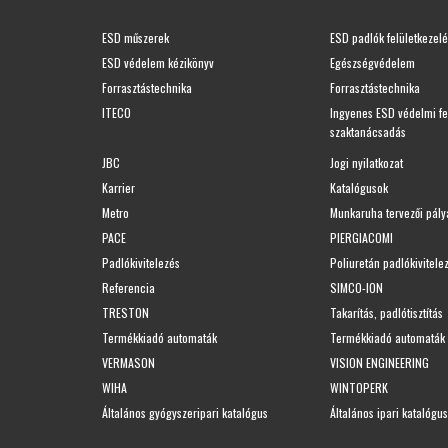
ESD műszerek
ESD padlók felületkezel
ESD védelem kézikönyv
Egészségvédelem
Forrasztástechnika
Forrasztástechnika
ITECO
Ingyenes ESD védelmi f
szaktanácsadás
JBC
Jogi nyilatkozat
Karrier
Katalógusok
Metro
Munkaruha tervezői pály
PACE
PIERGIACOMI
Padlókivitelezés
Poliuretán padlókivitele
Referencia
SIMCO-ION
TRESTON
Takarítás, padlótisztítás
Termékkiadó automaták
Termékkiadó automaták 
VERMASON
VISION ENGINEERING
WIHA
WINTOPERK
Általános gyógyszeripari katalógus
Általános ipari katalógus