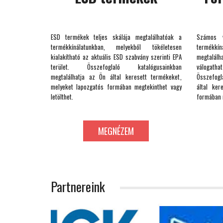
ESD termékek teljes skálája megtalálhatóak a
Számos v
termékkínálatunkban, melyekből tökéletesen
termékkíná
kialakítható az aktuális ESD szabvány szerinti EPA
megtalálh
terület. Összefoglaló katalógusainkban
válogat
megtalálhatja az Ön által keresett termékeket,
Összefogl
melyeket lapozgatós formában megtekinthet vagy
által ker
letölthet.
formában m
MEGNÉZEM
Partnereink