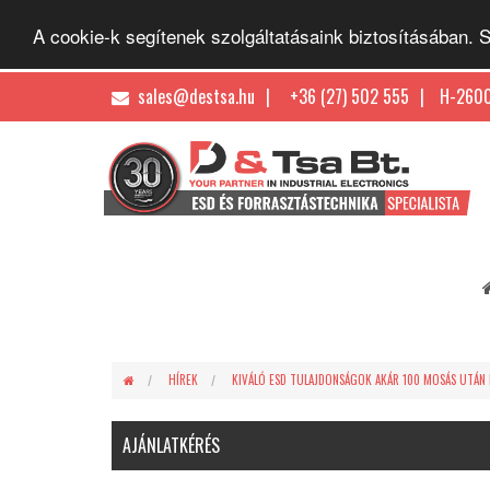
A cookie-k segítenek szolgáltatásaink biztosításában.
sales@destsa.hu
+36 (27) 502 555
H-2600
HÍREK
KIVÁLÓ ESD TULAJDONSÁGOK AKÁR 100 MOSÁS UTÁN 
AJÁNLATKÉRÉS