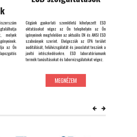
ok
iszerszám
Cégünk gyakorlati szemléletű kihelyezett ESD
gtalálhatja
oktatásokat végez az Ön telephelyén az Ön
, melyek
igényeinek megfelelően az aktuális EN és ANSI ESD
gényeinek.
szabványok szerint. Elvégezzük az EPA terület
álja az Ön
auditálását, felülvizsgálatát és javaslatot teszünk a
lapozgatós
javító intészkedésekre. ESD laboratóriumunk
termék tanúsításokat és laborvizsgálatokat végez.
MEGNÉZEM