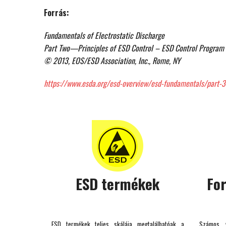
Forrás:
Fundamentals of Electrostatic Discharge
Part Two—Principles of ESD Control – ESD Control Program
© 2013, EOS/ESD Association, Inc., Rome, NY
https://www.esda.org/esd-overview/esd-fundamentals/part-3
ESD termékek
Fo
ESD termékek teljes skálája megtalálhatóak a
Számos v