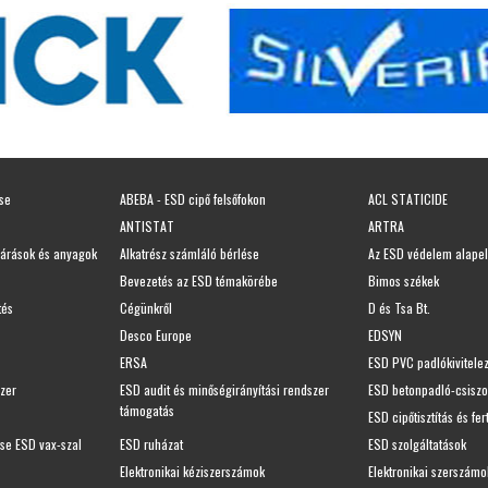
ése
ABEBA - ESD cipő felsőfokon
ACL STATICIDE
ANTISTAT
ARTRA
járások és anyagok
Alkatrész számláló bérlése
Az ESD védelem alapel
Bevezetés az ESD témakörébe
Bimos székek
tés
Cégünkről
D és Tsa Bt.
Desco Europe
EDSYN
ERSA
ESD PVC padlókivitele
szer
ESD audit és minőségirányítási rendszer
ESD betonpadló-csiszo
támogatás
ESD cipőtisztítás és fer
ése ESD vax-szal
ESD ruházat
ESD szolgáltatások
Elektronikai kéziszerszámok
Elektronikai szerszámo