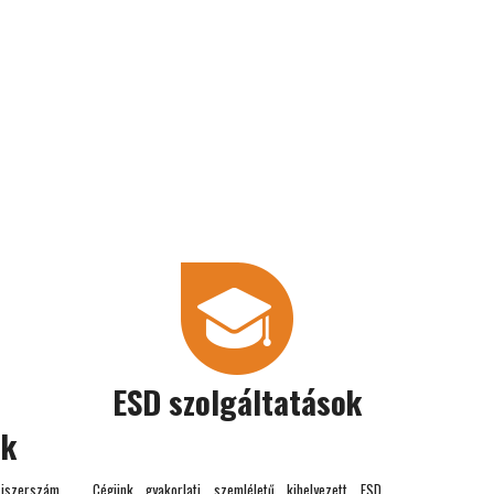
ESD szolgáltatások
ok
iszerszám
Cégünk gyakorlati szemléletű kihelyezett ESD