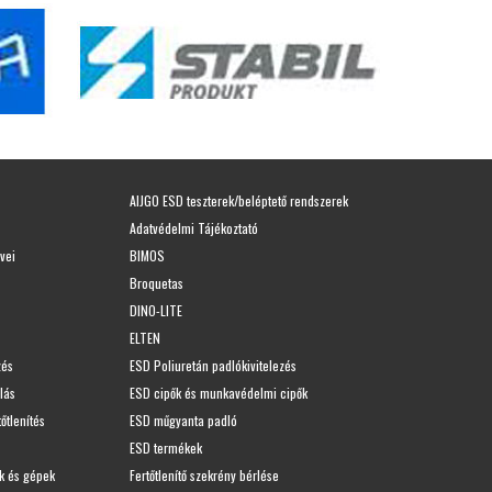
AIJGO ESD teszterek/beléptető rendszerek
Adatvédelmi Tájékoztató
vei
BIMOS
Broquetas
DINO-LITE
ELTEN
zés
ESD Poliuretán padlókivitelezés
lás
ESD cipők és munkavédelmi cipők
tőtlenítés
ESD műgyanta padló
ESD termékek
k és gépek
Fertőtlenítő szekrény bérlése