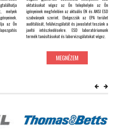
gtalálhatja
oktatásokat végez az Ön telephelyén az Ön
, melyek
igényeinek megfelelően az aktuális EN és ANSI ESD
gényeinek.
szabványok szerint. Elvégezzük az EPA terület
álja az Ön
auditálását, felülvizsgálatát és javaslatot teszünk a
lapozgatós
javító intészkedésekre. ESD laboratóriumunk
termék tanúsításokat és laborvizsgálatokat végez.
MEGNÉZEM