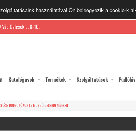
 Szolgáltatásaink használatával Ön beleegyezik a cookie-k 
 Vác Galcsek u. 8-10.
Katalógusok
Termékek
Szolgáltatások
Padlókiv
EZELÉSE DOLGOZÓKON ÉS MOZGÓ BERENDEZÉSEKEN