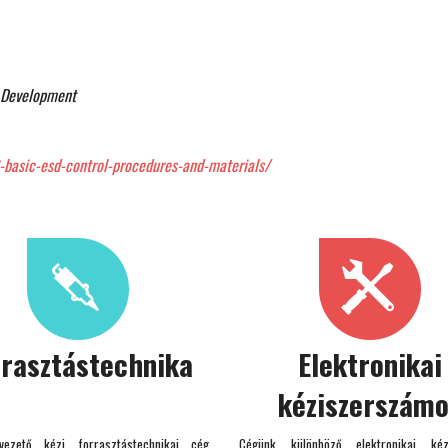
 Development
-basic-esd-control-procedures-and-materials/
rrasztástechnika
Elektronikai
kéziszerszám
ezető kézi forrasztástechnikai cég
Cégünk különböző elektronikai kéz