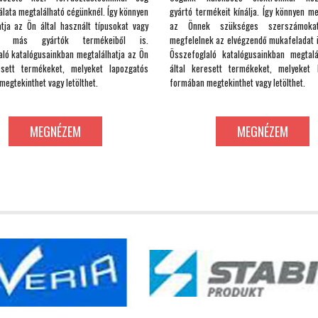
lata megtalálható cégünknél. Így könnyen
gyártó termékeit kínálja. Így könnyen me
atja az Ön által használt típusokat vagy
az Önnek szükséges szerszámokat
hat más gyártók termékeiből is.
megfelelnek az elvégzendő mukafeladat i
aló katalógusainkban megtalálhatja az Ön
Összefoglaló katalógusainkban megtal
esett termékeket, melyeket lapozgatós
által keresett termékeket, melyeket 
egtekinthet vagy letölthet.
formában megtekinthet vagy letölthet.
MEGNÉZEM
MEGNÉZEM