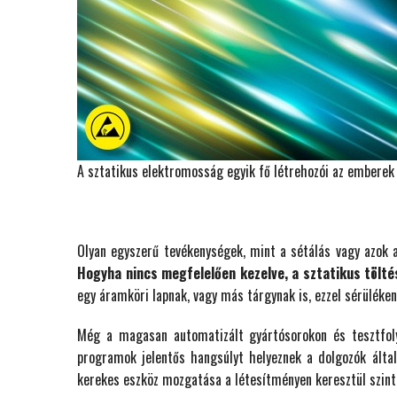
A sztatikus elektromosság egyik fő létrehozói az emberek 
Olyan egyszerű tevékenységek, mint a sétálás vagy azok 
Hogyha nincs megfelelően kezelve, a sztatikus tölt
egy áramköri lapnak, vagy más tárgynak is, ezzel sérüléken
Még a magasan automatizált gyártósorokon és tesztfoly
programok jelentős hangsúlyt helyeznek a dolgozók által 
kerekes eszköz mozgatása a létesítményen keresztül szinté