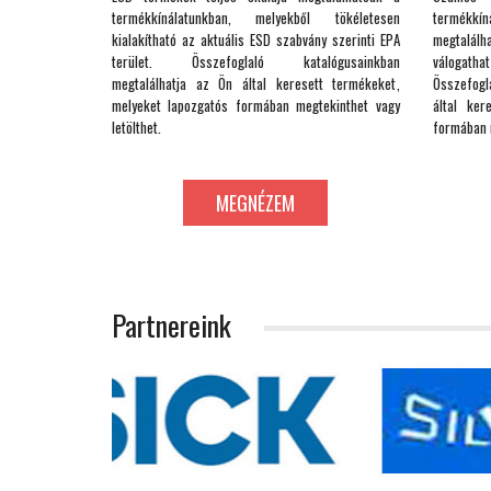
termékkínálatunkban, melyekből tökéletesen
termékkíná
kialakítható az aktuális ESD szabvány szerinti EPA
megtalálh
terület. Összefoglaló katalógusainkban
válogat
megtalálhatja az Ön által keresett termékeket,
Összefogl
melyeket lapozgatós formában megtekinthet vagy
által ker
letölthet.
formában m
MEGNÉZEM
Partnereink