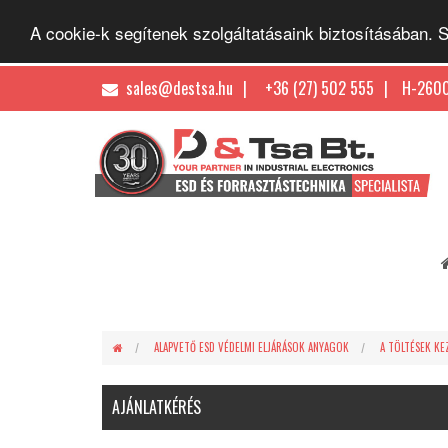
A cookie-k segítenek szolgáltatásaink biztosításában.
sales@destsa.hu
+36 (27) 502 555
H-2600
ALAPVETŐ ESD VÉDELMI ELJÁRÁSOK ANYAGOK
A TÖLTÉSEK K
AJÁNLATKÉRÉS