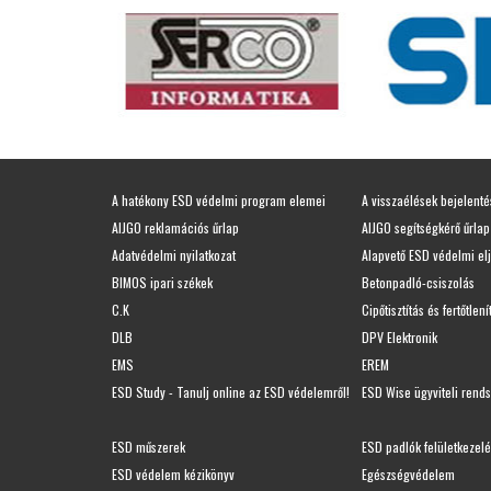
A hatékony ESD védelmi program elemei
A visszaélések bejelent
AIJGO reklamációs űrlap
AIJGO segítségkérő űrlap
Adatvédelmi nyilatkozat
Alapvető ESD védelmi el
BIMOS ipari székek
Betonpadló-csiszolás
C.K
Cipőtisztítás és fertőtlení
DLB
DPV Elektronik
EMS
EREM
ESD Study - Tanulj online az ESD védelemről!
ESD Wise ügyviteli rend
ESD műszerek
ESD padlók felületkezel
ESD védelem kézikönyv
Egészségvédelem