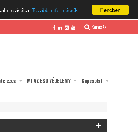
Rendben
alkalmazásába.
További információk
Keresés
itelezés
MI AZ ESD VÉDELEM?
Kapcsolat