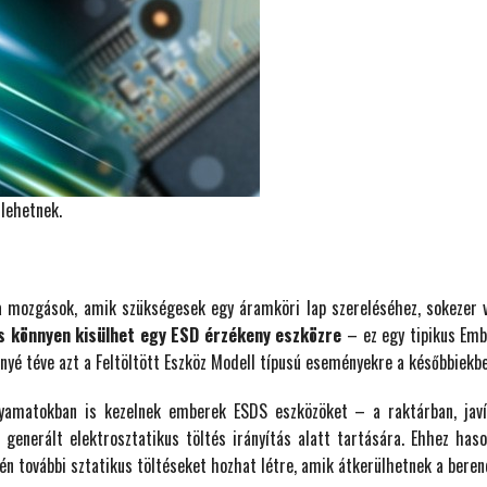
lehetnek.
a mozgások, amik szükségesek egy áramköri lap szereléséhez, sokezer v
és könnyen kisülhet egy ESD érzékeny eszközre
– ez egy tipikus Embe
nyé téve azt a Feltöltött Eszköz Modell típusú eseményekre a későbbiekbe
amatokban is kezelnek emberek ESDS eszközöket – a raktárban, javítá
generált elektrosztatikus töltés irányítás alatt tartására. Ehhez has
n további sztatikus töltéseket hozhat létre, amik átkerülhetnek a beren