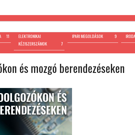
A
11
ELEKTRONIKAI
IPARI MEGOLDÁSOK
9
IROD
KÉZISZERSZÁMOK
7
zókon és mozgó berendezéseken