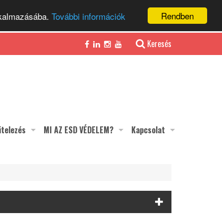
Rendben
alkalmazásába.
További információk
Keresés
itelezés
MI AZ ESD VÉDELEM?
Kapcsolat