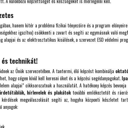
t. A különböző képzettséget és készségeket is mérlegelni kell.
zetes
gában, hanem kitér a probléma fizikai tényezőire és a program előnyeire 
bségekhez igazítva) csökkenti a zavart és segíti az egymásnak való megf
ág alapjai és az elektrosztatikus kisülések, a szervezet ESD védelmi pr
 és technikát!
dnek az Önök szervezetében. A tantermi, élő képzést kombinálja
oktat
lehet, hogy cégen kívül kell keresni őket és a képzési segédanyagokat.
Ip
elem alapjai” cikksorozatnak a használatát. A hatékony képzés bevonja
irdetőtáblák, hírlevelek és plakátok
további emlékeztetőt és ráerős
s kérdések megválaszolását segíti az, hogyha központi készletet tar
ő anyagok:
lek