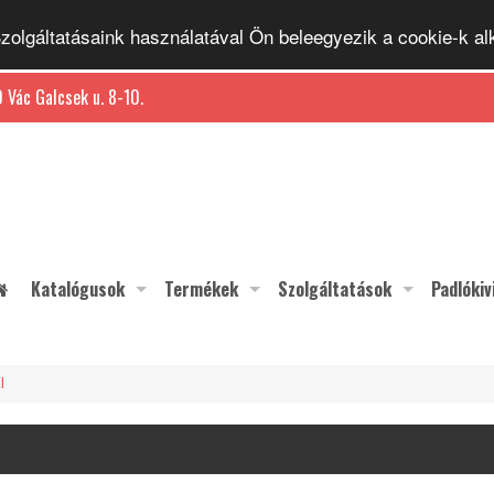
 Szolgáltatásaink használatával Ön beleegyezik a cookie-k 
 Vác Galcsek u. 8-10.
Katalógusok
Termékek
Szolgáltatások
Padlókiv
I