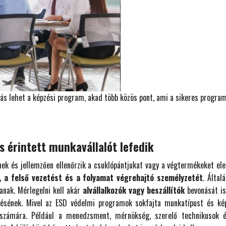
ás lehet a képzési program, akad több közös pont, ami a sikeres progra
s érintett munkavállalót lefedik
nek és jellemzően ellenőrzik a csuklópántjukat vagy a végtermékeket el
, a felső vezetést és a folyamat végrehajtó személyzetét
. Által
anak. Mérlegelni kell akár
alvállalkozók vagy beszállítók
bevonását is
lésének. Mivel az ESD védelmi programok sokfajta munkatípust és kép
számára. Például a menedzsment, mérnökség, szerelő technikusok é