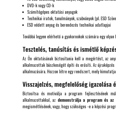
DVD-k vagy CD-k
Számítógépes oktatási anyagok
Technikai iratok, tanulmányok, szabványok (pl. ESD Szöv
ESD védett anyag és berendezés technikai adatlapjai
Továbbá legyen elérhető a gyakornokok számára egy olyan h
Tesztelés, tanúsítás és ismétlő képzé
Az Ön oktatásának biztosítania kell a megértést, az an
alkalmazottak büszkeségét építi és erősíti. Az újraképzés
alkalmazására. Hozzon létre egy rendszert, mely kimutatja
Visszajelzés, megfelelőség igazolása 
Biztosítsa és motiválja a program fejlesztésének m
alkalmazottakkal, az
demonstrálja a program és az 
megismétlésének, vagy, hogy szükséges -e a képzési prog