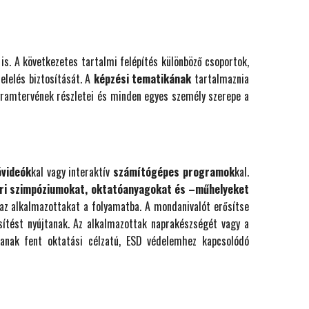
is. A következetes tartalmi felépítés különböző csoportok,
elelés biztosítását. A
képzési tematikának
tartalmaznia
ogramtervének részletei és minden egyes személy szerepe a
óvideók
kal vagy interaktív
számítógépes programok
kal.
ari szimpóziumokat, oktatóanyagokat és –műhelyeket
 az alkalmazottakat a folyamatba. A mondanivalót erősítse
ítést nyújtanak. Az alkalmazottak naprakészségét vagy a
tanak fent oktatási célzatú, ESD védelemhez kapcsolódó