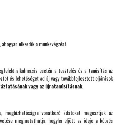
t, ahogyan elkezdik a munkavégzést.
gfelelő alkalmazás esetén a tesztelés és a tanúsítás az
ztet és lehetőséget ad új vagy továbbfejlesztett eljárások
gáztatásának vagy az újratanúsításnak
.
e, megbízhatóságra vonatkozó adatokat megosztjuk az
vetése megmutathatja, hogyha eljött az ideje a képzés