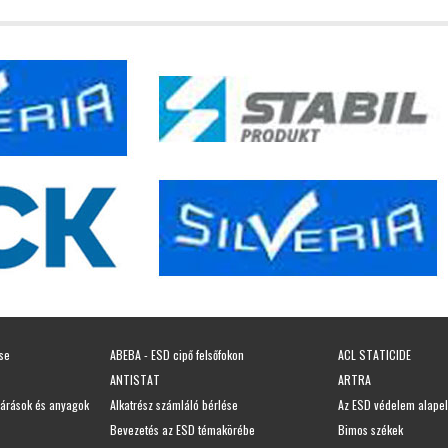
ése
ABEBA - ESD cipő felsőfokon
ACL STATICIDE
ANTISTAT
ARTRA
járások és anyagok
Alkatrész számláló bérlése
Az ESD védelem alapel
Bevezetés az ESD témakörébe
Bimos székek