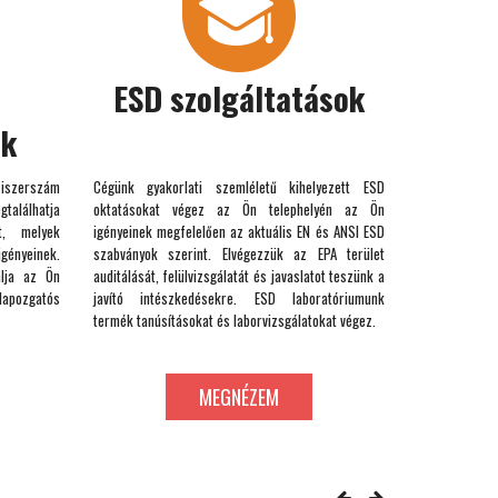
ESD szolgáltatások
ok
iszerszám
Cégünk gyakorlati szemléletű kihelyezett ESD
gtalálhatja
oktatásokat végez az Ön telephelyén az Ön
, melyek
igényeinek megfelelően az aktuális EN és ANSI ESD
gényeinek.
szabványok szerint. Elvégezzük az EPA terület
álja az Ön
auditálását, felülvizsgálatát és javaslatot teszünk a
lapozgatós
javító intészkedésekre. ESD laboratóriumunk
termék tanúsításokat és laborvizsgálatokat végez.
MEGNÉZEM