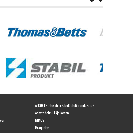
AIJGO ESD teszterek/beléptető rendszerek
Adatvédelmi Tájékoztató
vei
BIMOS
Broquetas