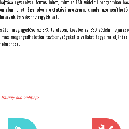
ajtása ugyanolyan fontos lehet, mint az ESD védelmi programban haszn
ontalan lehet.
Egy olyan oktatási program, amely azonosítható
lmazzák és sikerre vigyék azt.
rátor megfigyelése az EPA területen, követve az ESD védelmi eljáráso
 más megengedhetetlen tevékenységeket a vállalat fegyelmi eljárásaib
 felmondás.
training-and-auditing/