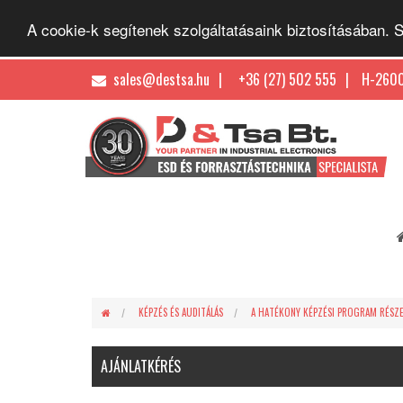
A cookie-k segítenek szolgáltatásaink biztosításában.
sales@destsa.hu
+36 (27) 502 555
H-2600
KÉPZÉS ÉS AUDITÁLÁS
A HATÉKONY KÉPZÉSI PROGRAM RÉSZE
AJÁNLATKÉRÉS