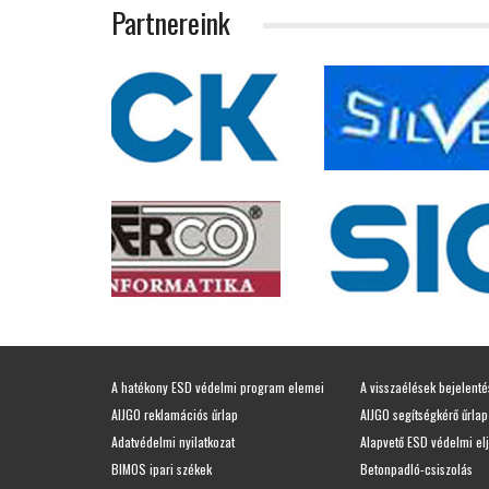
Partnereink
A hatékony ESD védelmi program elemei
A visszaélések bejelent
AIJGO reklamációs űrlap
AIJGO segítségkérő űrlap
Adatvédelmi nyilatkozat
Alapvető ESD védelmi el
BIMOS ipari székek
Betonpadló-csiszolás