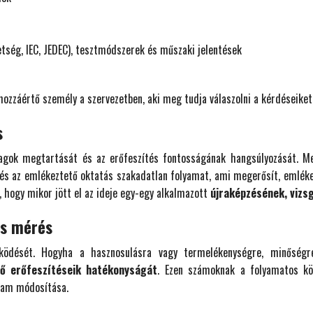
etség, IEC, JEDEC), tesztmódszerek és műszaki jelentések
ozzáértő személy a szervezetben, aki meg tudja válaszolni a kérdéseike
s
yagok megtartását és az erőfeszítés fontosságának hangsúlyozását. Me
 és az emlékeztető oktatás szakadatlan folyamat, ami megerősít, emléke
, hogy mikor jött el az ideje egy-egy alkalmazott
újraképzésének, vizs
és mérés
űködését. Hogyha a hasznosulásra vagy termelékenységre, minőségr
ő erőfeszítéseik hatékonyságát
. Ezen számoknak a folyamatos kö
ram módosítása.