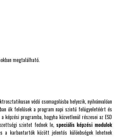
mokban megtalálható.
ektrosztatikusan védő csomagolásba helyezik, nyilvánvalóan
ában ők felelősek a program napi szintű felügyeletéért és
 a képzési programba, hogyha közvetlenül részesei az ESD
zettségi szintet fednek le,
speciális képzési modulok
s a karbantartók között jelentős különbségek lehetnek