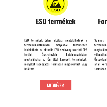
ESD termékek
Fo
ESD termékek teljes skálája megtalálhatóak a
Számos v
termékkínálatunkban, melyekből tökéletesen
termékkíná
kialakítható az aktuális ESD szabvány szerinti EPA
megtalálh
terület. Összefoglaló katalógusainkban
válogat
megtalálhatja az Ön által keresett termékeket,
Összefogl
melyeket lapozgatós formában megtekinthet vagy
által ker
letölthet.
formában m
MEGNÉZEM