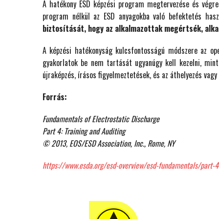
A hatékony ESD képzési program megtervezése és végreh
program nélkül az ESD anyagokba való befektetés hasz
biztosítását, hogy az alkalmazottak megértsék, alka
A képzési hatékonyság kulcsfontosságú módszere az ope
gyakorlatok be nem tartását ugyanúgy kell kezelni, mint
újraképzés, írásos figyelmeztetések, és az áthelyezés vagy
Forrás:
Fundamentals of Electrostatic Discharge
Part 4: Training and Auditing
© 2013, EOS/ESD Association, Inc., Rome, NY
https://www.esda.org/esd-overview/esd-fundamentals/part-4-