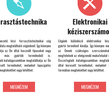
rrasztástechnika
Elektronikai
kéziszerszám
ezető kézi forrasztástechnikai cég
Cégünk különböző elektronikai kéz
lata megtalálható cégünknél. Így könnyen
gyártó termékeit kínálja. Így könnyen me
atja az Ön által használt típusokat vagy
az Önnek szükséges szerszámokat
hat más gyártók termékeiből is.
megfelelnek az elvégzendő mukafeladat i
aló katalógusainkban megtalálhatja az Ön
Összefoglaló katalógusainkban megtal
esett termékeket, melyeket lapozgatós
által keresett termékeket, melyeket 
egtekinthet vagy letölthet.
formában megtekinthet vagy letölthet.
MEGNÉZEM
MEGNÉZEM