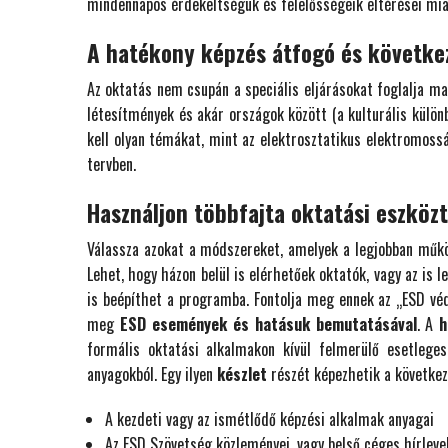
mindennapos érdekeltségük és felelősségeik eltérései miat
A hatékony képzés átfogó és követke
Az oktatás nem csupán a speciális eljárásokat foglalja ma
létesítmények és akár országok között (a kulturális külön
kell olyan témákat, mint az elektrosztatikus elektromoss
tervben.
Használjon többfajta oktatási eszközt
Válassza azokat a módszereket, amelyek a legjobban műkö
Lehet, hogy házon belül is elérhetőek oktatók, vagy az is 
is beépíthet a programba. Fontolja meg ennek az „ESD véd
meg
ESD események és hatásuk bemutatásával
. A
h
formális oktatási alkalmakon kívül felmerülő esetlege
anyagokból. Egy ilyen
készlet
részét képezhetik a következ
A kezdeti vagy az ismétlődő képzési alkalmak anyagai
Az ESD Szövetség közleményei, vagy belső céges hírleve