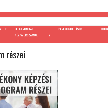
A
11
ELEKTRONIKAI
IPARI MEGOLDÁSOK
9
IROD
KÉZISZERSZÁMOK
7
m részei